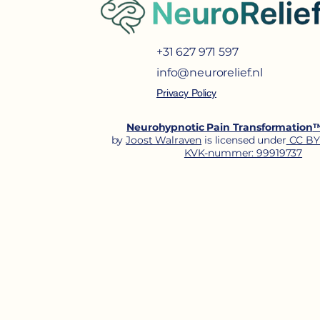
+31 627 971 597
info@neurorelief.nl
Privacy Policy
Neurohypnotic Pain Transformation
by
Joost Walraven
is licensed under
CC BY
KVK-nummer: 99919737