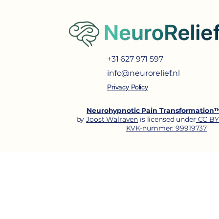
+31 627 971 597
info@neurorelief.nl
Privacy Policy
Neurohypnotic Pain Transformation
by
Joost Walraven
is licensed under
CC BY
KVK-nummer: 99919737