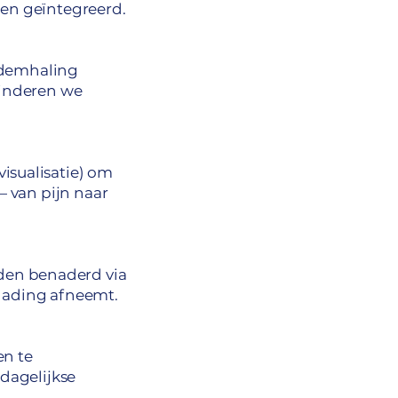
den geïntegreerd.
ademhaling
minderen we
isualisatie) om
 van pijn naar
den benaderd via
 lading afneemt.
en te
dagelijkse