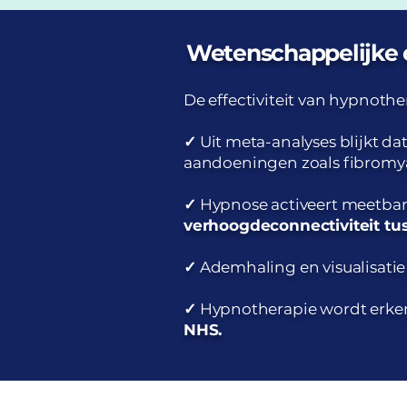
Wetenschappelijke
De effectiviteit van hypnother
✓
Uit meta-analyses blijkt 
aandoeningen zoals fibromya
✓
Hypnose activeert meetbare
verhoogde
connectiviteit t
✓
Ademhaling en visualisatie 
✓
Hypnotherapie wordt erken
NHS.