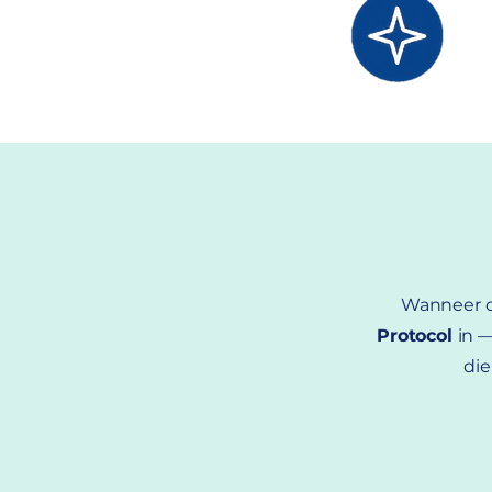
Wanneer on
Protocol
in 
die