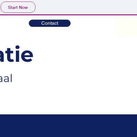
Start Now
Contact
tie
aal