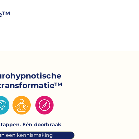
ie™
rohypnotische
ntransformatie™
stappen. Eén doorbraak
an een kennismaking