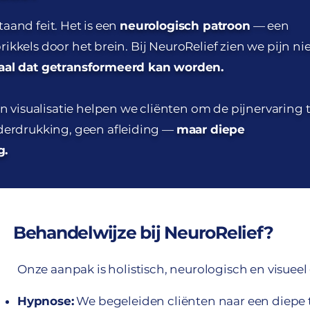
taand feit. Het is een
neurologisch patroon
— een
ikkels door het brein. Bij NeuroRelief zien we pijn nie
aal dat getransformeerd kan worden.
visualisatie helpen we cliënten om de pijnervaring 
erdrukking, geen afleiding —
maar diepe
g.
Behandelwijze bij NeuroRelief?
Onze aanpak is holistisch, neurologisch en visueel
Hypnose:
We begeleiden cliënten naar een diepe 