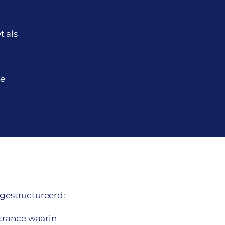
t als
te
 gestructureerd:
trance waarin