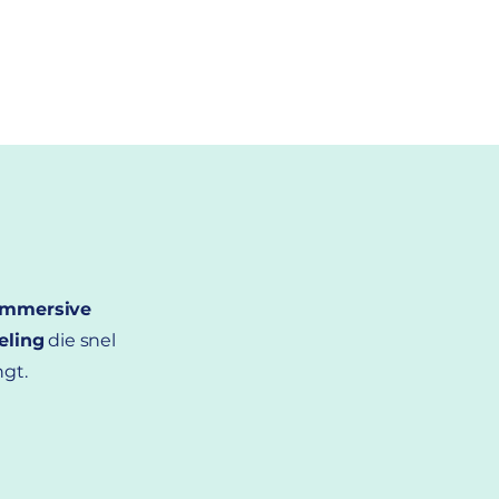
 Immersive
eling
die snel
ngt.