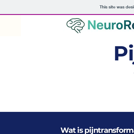
This site was des
P
Wat is pijntransform