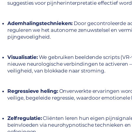
suggesties voor pijnherinterpretatie effectief wor
Ademhalingstechnieken:
Door gecontroleerde 
reguleren we het autonome zenuwstelsel en ver
pijngevoeligheid.
Visualisatie:
We gebruiken beeldende scripts (VR-v
nieuwe neurologische verbindingen te activeren —
veiligheid, van blokkade naar stroming.
Regressieve heling:
Onverwerkte ervaringen wor
veilige, begeleide regressie, waardoor emotionele
Zelfregulatie:
Cliënten leren hun eigen pijnsignal
beïnvloeden via neurohypnotische technieken en 
oefeningen.