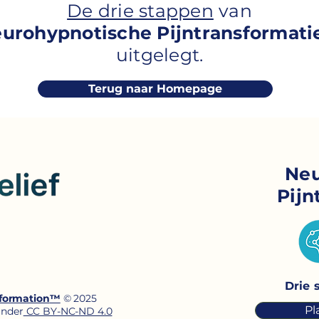
De drie stappen
van
urohypnotische Pijntransformat
uitgelegt.
Terug naar Homepage
Neu
Pij
Drie 
formation
™
© 2025
Pl
under
CC BY-NC-ND 4.0