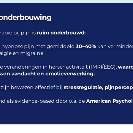
 onderbouwing
apie bij pijn is
ruim onderbouwd:
dat hypnose pijn met gemiddeld
30–40%
kan vermindere
lgie en migraine.
 veranderingen in hersenactiviteit (fMRI/EEG),
waar
ussen aandacht en emotieverwerking.
zijn bewezen effectief bij
stressregulatie, pijnperce
d als evidence-based door o.a. de
American Psycholo